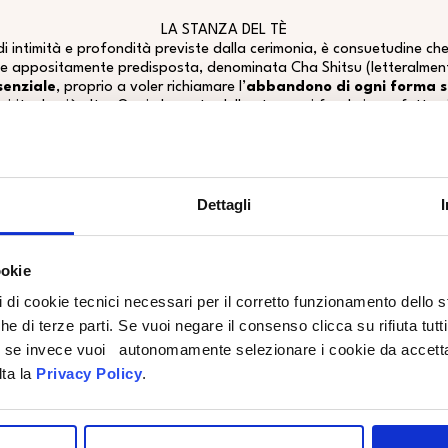
LA STANZA DEL TÈ
 di intimità e profondità previste dalla cerimonia, è consuetudine che i
e appositamente predisposta, denominata
Cha Shitsu
(letteralmen
enziale
, proprio a voler richiamare l’
abbandono di ogni forma s
 spirituale più alto. Ogni elemento della stanza si fonde in perfetta 
circostante e con coloro che prendono parte alla cerimonia.
regna il silenzio e l’atmosfera che viene a crearsi si ammanta di un f
unico.
Dettagli
ookie
pi di cookie tecnici necessari per il corretto funzionamento dello
che di terze parti. Se vuoi negare il consenso clicca su rifiuta tutti
ti, se invece vuoi autonomamente selezionare i cookie da accetta
lta la
Privacy Policy
.