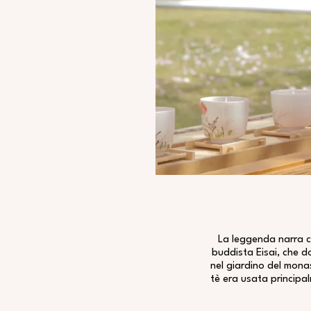
La leggenda narra ch
buddista Eisai, che d
nel giardino del monas
tè era usata principal