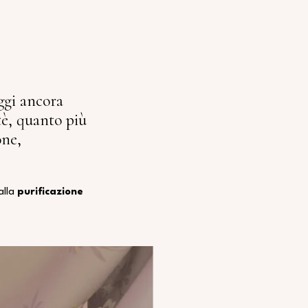
ggi ancora
 tè, quanto più
one,
alla
purificazione