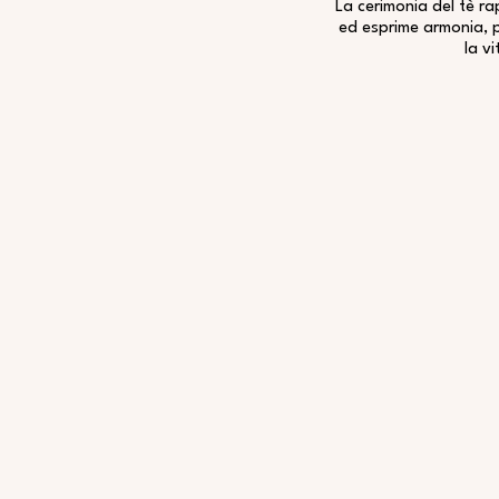
La cerimonia del tè r
ed esprime armonia, p
la vi