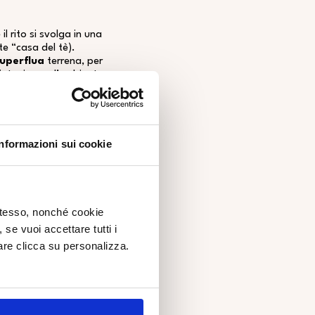
l rito si svolga in una
te “casa del tè).
uperflua
terrena, per
sintonia con l’ambiente
ascino particolare e
Informazioni sui cookie
 stesso, nonché cookie
, se vuoi accettare tutti i
re clicca su personalizza.