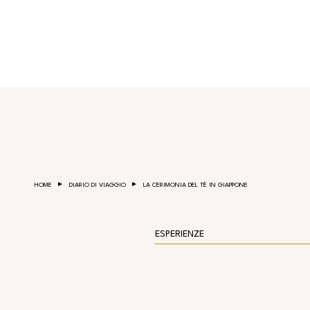
Salta al contenuto principale
HOME
DIARIO DI VIAGGIO
LA CERIMONIA DEL TÈ IN GIAPPONE
ESPERIENZE