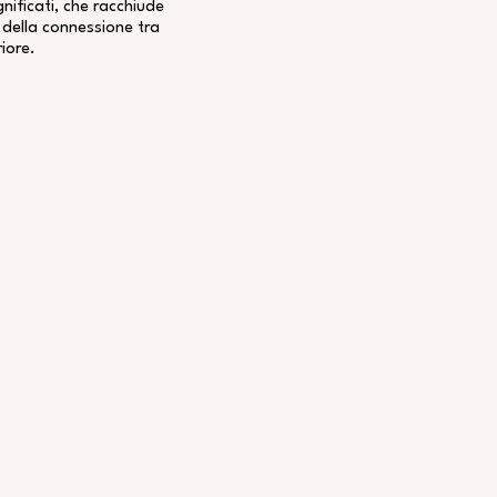
gnificati,
che racchiude
della connessione tra
riore.