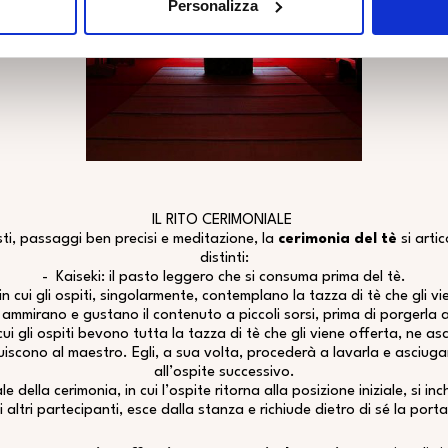
Personalizza
IL RITO CERIMONIALE
sti, passaggi ben precisi e meditazione, la
cerimonia del tè
si arti
distinti:
-
Kaiseki
: il pasto leggero che si consuma prima del tè.
in cui gli ospiti, singolarmente, contemplano la tazza di tè che gli 
 ammirano e gustano il contenuto a piccoli sorsi, prima di porgerla al
 cui gli ospiti bevono tutta la tazza di tè che gli viene offerta, ne a
tuiscono al maestro. Egli, a sua volta, procederà a lavarla e asciuga
all’ospite successivo.
ale della cerimonia, in cui l’ospite ritorna alla posizione iniziale, si i
 altri partecipanti, esce dalla stanza e richiude dietro di sé la port