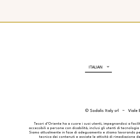
ITALIAN
© Sodalis Italy srl
Viale 
Tesori d’Oriente ha a cuore i suoi utenti, impegnandosi a facilit
accessibili a persone con disabilità, inclusi gli utenti di tecnolog
Siamo attualmente in fase di adeguamento e stiamo lavorando per r
tecnica dei contenuti e avviate le attività di rimediazione de