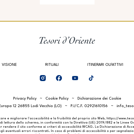
VISIONE
RITUALI
ITINERARI OLFATTIVI
Privacy Policy
Cookie Policy
Dichiarazione dei Cookie
Europa 12 26855 Lodi Vecchio (LO)
P.I/C.F. 02921610156
info_tes
are e migliorare l'accessibilità e la fruibilità del proprio sito Web,
https://www.tes
ia di lettura dello schermo, in conformità con la Direttiva (UE) 2019/882 e le Linee 
endere il sito conforme ai criteri di accessibilità WCAG. La Dichiarazione di Acce
gli eventuali errori riscontrati. In caso di problemi di accessibilità o per segnalazion