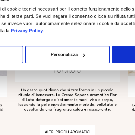
pi di cookie tecnici necessari per il corretto funzionamento dello
che di terze parti. Se vuoi negare il consenso clicca su rifiuta tutti
ti, se invece vuoi autonomamente selezionare i cookie da accetta
lta la
Privacy Policy
.
Personalizza
FIOR DI LOTO
Un gesto quotidiano che si trasforma in un piccolo
rituale di benessere. La Crema Sapone Aromatica Fior
di Loto deterge delicatamente mani, viso e corpo,
lasciando la pelle incredibilmente morbida, vellutata e
ta
L
avvolta da una fragranza calda e rassicurante.
iù
d
ALTRI PROFILI AROMATICI