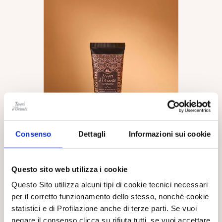
Consenso
Dettagli
Informazioni sui cookie
Questo sito web utilizza i cookie
Questo Sito utilizza alcuni tipi di cookie tecnici necessari
CREMEDUSCHE
per il corretto funzionamento dello stesso, nonché cookie
statistici e di Profilazione anche di terze parti. Se vuoi
Ein orientalisch inspiriertes Schönheitsritual, das die tägliche
Reinigung in einen Moment puren Wohlbefindens verwandelt.
negare il consenso clicca su rifiuta tutti, se vuoi accettare