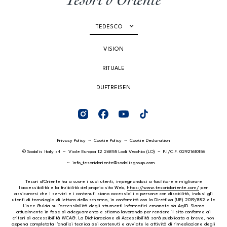
TEDESCO
VISION
RITUALE
DUFTREISEN
Privacy Policy
Cookie Policy
Cookie Declaration
© Sodalis Italy srl
Viale Europa 12 26855 Lodi Vecchio (LO)
P.I/C.F. 02921610156
info_tesoridoriente@sodalisgroup.com
Tesori d’Oriente ha a cuore i suoi utenti, impegnandosi a facilitare e migliorare
l'accessibilità e la fruibilità del proprio sito Web,
https://www.tesoridoriente.com/
per
assicurarsi che i servizi e i contenuti siano accessibili a persone con disabilità, inclusi gli
utenti di tecnologia di lettura dello schermo, in conformità con la Direttiva (UE) 2019/882 e le
Linee Guida sull’accessibilità degli strumenti informatici emanate da AgID. Siamo
attualmente in fase di adeguamento e stiamo lavorando per rendere il sito conforme ai
criteri di accessibilità WCAG. La Dichiarazione di Accessibilità sarà pubblicata a breve, non
appena completata l’analisi tecnica dei contenuti e avviate le attività di rimediazione degli