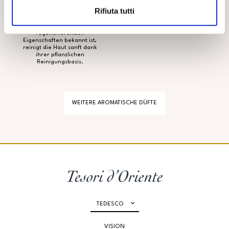
Aromatische Seife mit Arganöl,
Anwendung die umhüllenden
Rifiuta tutti
einer kostbaren Zutat, die seit
Noten von Weißem Moschus
Tausenden von Jahren für ihre
freisetzt.
nährenden und
regenerierenden
Eigenschaften bekannt ist,
reinigt die Haut sanft dank
ihrer pflanzlichen
Reinigungsbasis.
WEITERE AROMATISCHE DÜFTE
TEDESCO
VISION