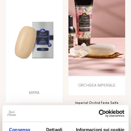
ORCHIDEA IMPERIALE
MIRRA
Imperial Orchid Feste Seife
reinigt die Haut sanft und
Mit einer pflanzenbasierten
umhüllt sie mit einem sinnlichen,
Formel ist diese aromatische
einhüllenden Duft, der die
Seife mit den
Sinne weckt.
außergewöhnlichen
regenerierenden
Consenso
Dettagli
Informazioni sui cookie
Eigenschaften der Myrrhe