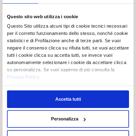
Questo sito web utilizza i cookie
Questo Sito utilizza alcuni tipi di cookie tecnici necessari
per il corretto funzionamento dello stesso, nonché cookie
statistici e di Profilazione anche di terze parti. Se vuoi
FIORE DEL DRAGONE
negare il consenso clicca su rifiuta tutti, se vuoi accettare
HAMMAM
tutti i cookie clicca su accetta tutti, se invece vuoi
Das Dragon-Flower-Cremebad,
autonomamente selezionare i cookie da accettare clicca
angereichert mit Pitaya-Extrakt
Das Aromatische Cremebad mit
mit feuchtigkeitsspendenden
su personalizza. Se vuoi saperne di più consulta la
Arganöl, einer kostbaren Zutat,
und antioxidativen
die seit Tausenden von Jahren
Eigenschaften, hüllt die Haut in
Privacy Policy
.
für ihre nährenden und
eine samtige Berührung und
regenerierenden
hinterlässt sie weich, strahlend
Eigenschaften bekannt ist,
und intensiv genährt.
verwöhnt die Haut mit seiner
samtigen Textur und seinem
Accetta tutti
warmen, umhüllenden Duft.
Personalizza