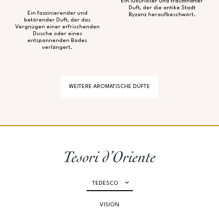
Ein luxuriöser und traumhafter
Duft, der die antike Stadt
Ein faszinierender und
Byzanz heraufbeschwört.
betörender Duft, der das
Vergnügen einer erfrischenden
Dusche oder eines
entspannenden Bades
verlängert.
WEITERE AROMATISCHE DÜFTE
TEDESCO
VISION