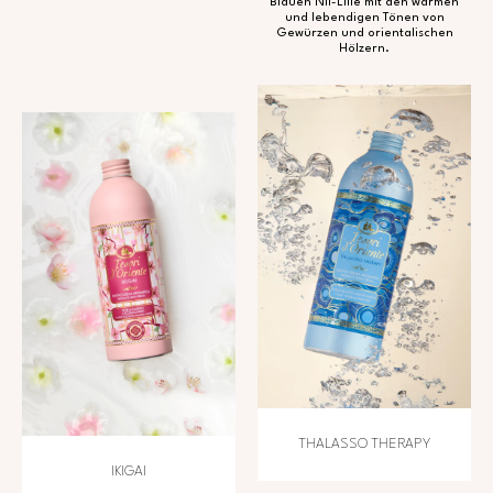
Blauen Nil-Lilie mit den warmen
und lebendigen Tönen von
Gewürzen und orientalischen
Hölzern.
THALASSO THERAPY
IKIGAI