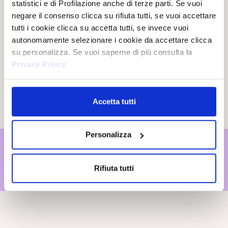
statistici e di Profilazione anche di terze parti. Se vuoi
negare il consenso clicca su rifiuta tutti, se vuoi accettare
tutti i cookie clicca su accetta tutti, se invece vuoi
autonomamente selezionare i cookie da accettare clicca
su personalizza. Se vuoi saperne di più consulta la
Privacy Policy
.
Accetta tutti
PIRAMIDE OLFATTIVA
Personalizza
IL RITUALE
DELL'ARMONIA
Rifiuta tutti