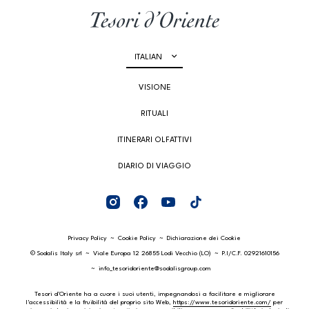
ITALIAN
VISIONE
RITUALI
ITINERARI OLFATTIVI
DIARIO DI VIAGGIO
Privacy Policy
Cookie Policy
Dichiarazione dei Cookie
© Sodalis Italy srl
Viale Europa 12 26855 Lodi Vecchio (LO)
P.I/C.F. 02921610156
info_tesoridoriente@sodalisgroup.com
Tesori d’Oriente ha a cuore i suoi utenti, impegnandosi a facilitare e migliorare
l'accessibilità e la fruibilità del proprio sito Web,
https://www.tesoridoriente.com/
per