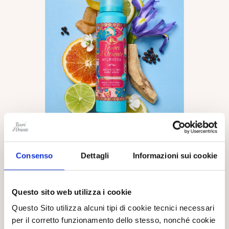
Consenso
Dettagli
Informazioni sui cookie
DEO BODY SPRAY AROMATICO
Questo sito web utilizza i cookie
Questo Sito utilizza alcuni tipi di cookie tecnici necessari
Un Deo Body Spay Aromatico ispirato ai rituali ayurvedici. La
sua fragranza calda e armoniosa, con note speziate e fiorite,
avvolge il corpo e dona equilibrio e vitalità.
per il corretto funzionamento dello stesso, nonché cookie