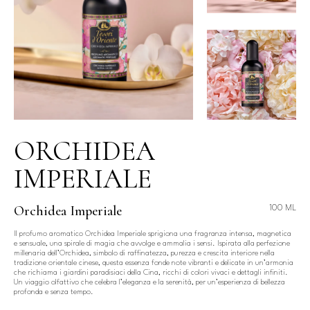
ORCHIDEA
IMPERIALE
Orchidea Imperiale
100 ML
Il profumo aromatico Orchidea Imperiale sprigiona una fragranza intensa, magnetica
e sensuale, una spirale di magia che avvolge e ammalia i sensi. Ispirata alla perfezione
millenaria dell’Orchidea, simbolo di raffinatezza, purezza e crescita interiore nella
tradizione orientale cinese, questa essenza fonde note vibranti e delicate in un’armonia
che richiama i giardini paradisiaci della Cina, ricchi di colori vivaci e dettagli infiniti.
Un viaggio olfattivo che celebra l’eleganza e la serenità, per un’esperienza di bellezza
profonda e senza tempo.