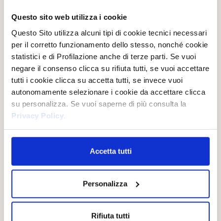
Questo sito web utilizza i cookie
Questo Sito utilizza alcuni tipi di cookie tecnici necessari
Da secoli, la sua perfezione rappresenta raffinatezza, eleganza
per il corretto funzionamento dello stesso, nonché cookie
e serenità. Nella tradizione cinese, è la “madre del giardino”:
statistici e di Profilazione anche di terze parti. Se vuoi
un’armonia di colori vivaci e dettagli che crea i celebri paradisi
floreali. Simbolo di purezza, fertilità e crescita interiore.
negare il consenso clicca su rifiuta tutti, se vuoi accettare
tutti i cookie clicca su accetta tutti, se invece vuoi
autonomamente selezionare i cookie da accettare clicca
su personalizza. Se vuoi saperne di più consulta la
LA LINEA
Privacy Policy
.
Accetta tutti
Personalizza
Rifiuta tutti