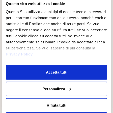
Questo sito web utilizza i cookie
La Mirra è la resina di un albero sacro originario dell’Arabia e
Questo Sito utilizza alcuni tipi di cookie tecnici necessari
del Nord Africa, venerato sin dall’antichità per le sue virtù
rigeneranti e purificanti. Considerata il dono più prezioso nelle
per il corretto funzionamento dello stesso, nonché cookie
cerimonie dell’Oriente antico, la Mirra tonifica, lenisce e
avvolge i sensi con il suo profumo intenso e mistico.
statistici e di Profilazione anche di terze parti. Se vuoi
negare il consenso clicca su rifiuta tutti, se vuoi accettare
tutti i cookie clicca su accetta tutti, se invece vuoi
autonomamente selezionare i cookie da accettare clicca
LA LINEA
su personalizza. Se vuoi saperne di più consulta la
Privacy Policy
.
Accetta tutti
Personalizza
Rifiuta tutti