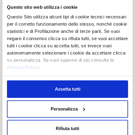
Questo sito web utilizza i cookie
L’olio di Argan è un elisir di bellezza ricco di proprietà
Questo Sito utilizza alcuni tipi di cookie tecnici necessari
antiossidanti, idratanti e nutrienti, capace di rigenerare la pelle
in profondità.
per il corretto funzionamento dello stesso, nonché cookie
statistici e di Profilazione anche di terze parti. Se vuoi
negare il consenso clicca su rifiuta tutti, se vuoi accettare
tutti i cookie clicca su accetta tutti, se invece vuoi
LA LINEA
autonomamente selezionare i cookie da accettare clicca
su personalizza. Se vuoi saperne di più consulta la
Privacy Policy
.
Accetta tutti
Personalizza
Rifiuta tutti