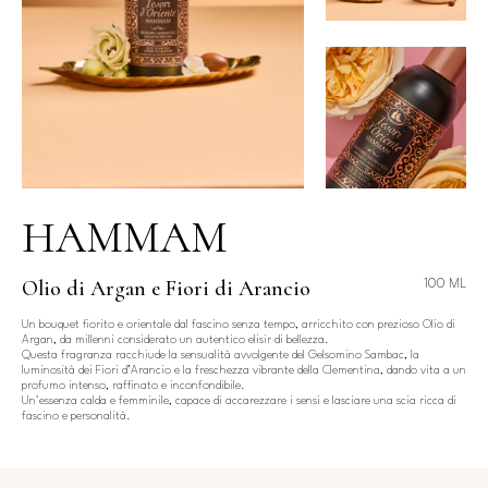
HAMMAM
Olio di Argan e Fiori di Arancio
100 ML
Un bouquet fiorito e orientale dal fascino senza tempo, arricchito con prezioso Olio di
Argan, da millenni considerato un autentico elisir di bellezza.
Questa fragranza racchiude la sensualità avvolgente del Gelsomino Sambac, la
luminosità dei Fiori d’Arancio e la freschezza vibrante della Clementina, dando vita a un
profumo intenso, raffinato e inconfondibile.
Un'essenza calda e femminile, capace di accarezzare i sensi e lasciare una scia ricca di
fascino e personalità.