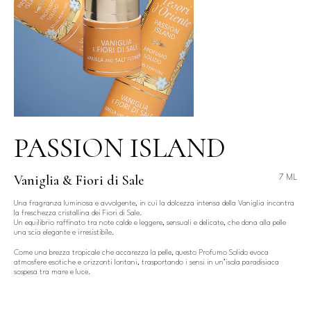
PASSION ISLAND
Vaniglia & Fiori di Sale
7 ML
Una fragranza luminosa e avvolgente, in cui la dolcezza intensa della Vaniglia incontra
la freschezza cristallina dei Fiori di Sale.
Un equilibrio raffinato tra note calde e leggere, sensuali e delicate, che dona alla pelle
una scia elegante e irresistibile.
Come una brezza tropicale che accarezza la pelle, questo Profumo Solido evoca
atmosfere esotiche e orizzonti lontani, trasportando i sensi in un’isola paradisiaca
sospesa tra mare e luce.