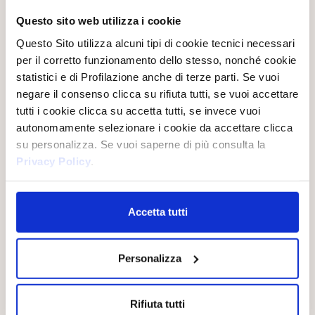
Questo sito web utilizza i cookie
Questo Sito utilizza alcuni tipi di cookie tecnici necessari
per il corretto funzionamento dello stesso, nonché cookie
Calda, morbida e avvolgente, la Vaniglia regala alla fragranza
statistici e di Profilazione anche di terze parti. Se vuoi
una sensualità delicata e rassicurante. Le sue note cremose e
vellutate creano un effetto elegante e persistente sulla pelle.
negare il consenso clicca su rifiuta tutti, se vuoi accettare
tutti i cookie clicca su accetta tutti, se invece vuoi
autonomamente selezionare i cookie da accettare clicca
su personalizza. Se vuoi saperne di più consulta la
Privacy Policy
.
LA LINEA
Accetta tutti
Personalizza
Rifiuta tutti