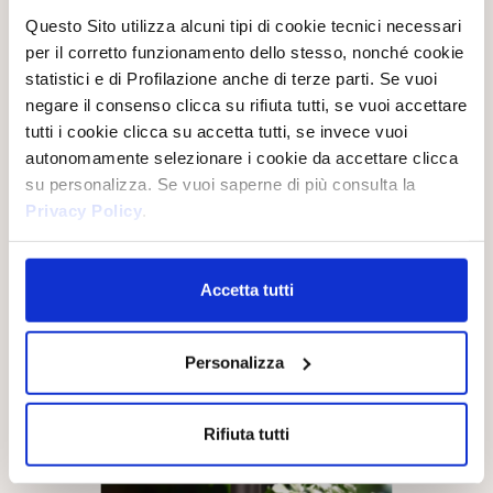
Questo Sito utilizza alcuni tipi di cookie tecnici necessari
Impiegato in campo cosmetico per il suo profumo caldo ed
avvolgente, l’olio di Sandalo ha proprietà rilassanti ed
per il corretto funzionamento dello stesso, nonché cookie
idratanti.
statistici e di Profilazione anche di terze parti. Se vuoi
negare il consenso clicca su rifiuta tutti, se vuoi accettare
tutti i cookie clicca su accetta tutti, se invece vuoi
autonomamente selezionare i cookie da accettare clicca
LA LINEA
su personalizza. Se vuoi saperne di più consulta la
Privacy Policy
.
Accetta tutti
Personalizza
Rifiuta tutti