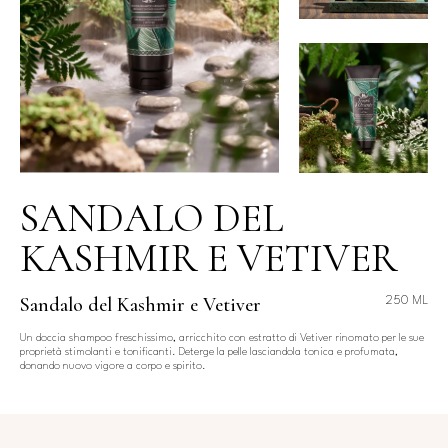
SANDALO DEL
KASHMIR E VETIVER
Sandalo del Kashmir e Vetiver
250 ML
Un doccia shampoo freschissimo, arricchito con estratto di Vetiver rinomato per le sue
proprietà stimolanti e tonificanti. Deterge la pelle lasciandola tonica e profumata,
donando nuovo vigore a corpo e spirito.