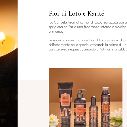
Fior di Loto e Karité
La Candela Aromatica Fior di Loto, realizzata con cer
sprigiona nell’aria una fragranza intensa e avvolge
armonia.
Le note dolci e vellutate del Fior di Loto, simbolo di 
delicatamente nello spazio, evocando la calma di un 
carattere ed eleganza, creando un’atmosfera calda,