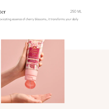
ter
250 ML
oxicating essence of cherry blossoms, it transforms your daily