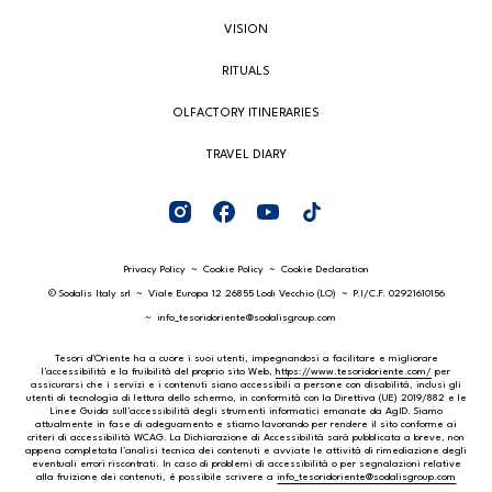
VISION
RITUALS
OLFACTORY ITINERARIES
TRAVEL DIARY
Privacy Policy
Cookie Policy
Cookie Declaration
© Sodalis Italy srl
Viale Europa 12 26855 Lodi Vecchio (LO)
P.I/C.F. 02921610156
info_tesoridoriente@sodalisgroup.com
Tesori d’Oriente ha a cuore i suoi utenti, impegnandosi a facilitare e migliorare
l'accessibilità e la fruibilità del proprio sito Web,
https://www.tesoridoriente.com/
per
assicurarsi che i servizi e i contenuti siano accessibili a persone con disabilità, inclusi gli
utenti di tecnologia di lettura dello schermo, in conformità con la Direttiva (UE) 2019/882 e le
Linee Guida sull’accessibilità degli strumenti informatici emanate da AgID. Siamo
attualmente in fase di adeguamento e stiamo lavorando per rendere il sito conforme ai
criteri di accessibilità WCAG. La Dichiarazione di Accessibilità sarà pubblicata a breve, non
appena completata l’analisi tecnica dei contenuti e avviate le attività di rimediazione degli
eventuali errori riscontrati. In caso di problemi di accessibilità o per segnalazioni relative
alla fruizione dei contenuti, è possibile scrivere a
info_tesoridoriente@sodalisgroup.com