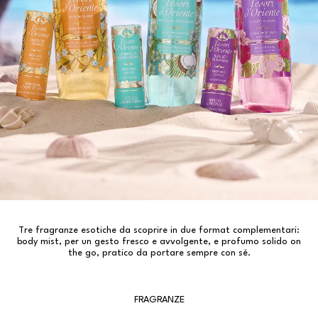
Tre fragranze esotiche da scoprire in due format complementari:
body mist, per un gesto fresco e avvolgente, e profumo solido on
the go, pratico da portare sempre con sé.
SUNRISE IN COPACABANA
PASSION ISLAND
SUNSET IN HAWAII
FRAGRANZE